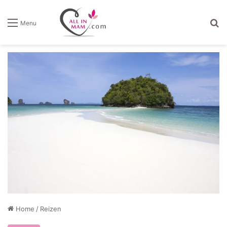
Z
Menu
Home
/
Reizen