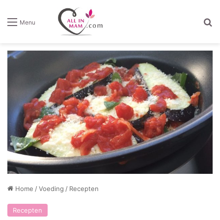
Z
Menu
Home
/
Voeding
/
Recepten
Recepten