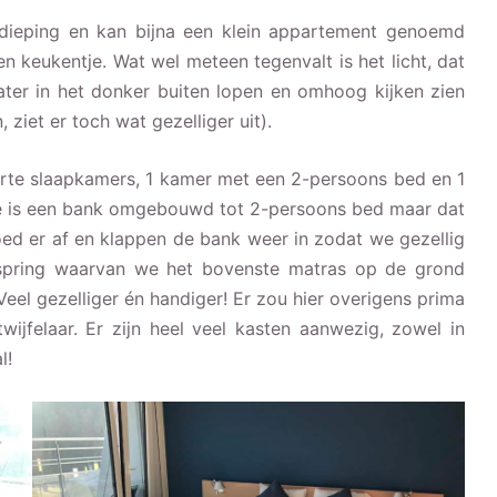
dieping en kan bijna een klein appartement genoemd
n keukentje. Wat wel meteen tegenvalt is het licht, dat
ater in het donker buiten lopen en omhoog kijken zien
ziet er toch wat gezelliger uit).
parte slaapkamers, 1 kamer met een 2-persoons bed en 1
te is een bank omgebouwd tot 2-persoons bed maar dat
oed er af en klappen de bank weer in zodat we gezellig
xspring waarvan we het bovenste matras op de grond
eel gezelliger én handiger! Er zou hier overigens prima
ijfelaar. Er zijn heel veel kasten aanwezig, zowel in
l!