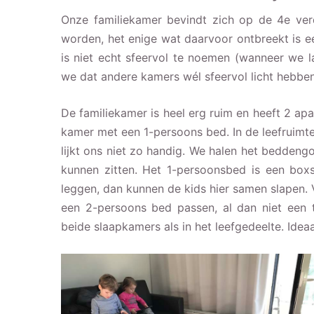
Onze familiekamer bevindt zich op de 4e ver
worden, het enige wat daarvoor ontbreekt is ee
is niet echt sfeervol te noemen (wanneer we l
we dat andere kamers wél sfeervol licht hebben, 
De familiekamer is heel erg ruim en heeft 2 a
kamer met een 1-persoons bed. In de leefruim
lijkt ons niet zo handig. We halen het beddeng
kunnen zitten. Het 1-persoonsbed is een bo
leggen, dan kunnen de kids hier samen slapen. V
een 2-persoons bed passen, al dan niet een tw
beide slaapkamers als in het leefgedeelte. Ideaa