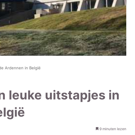
n de Ardennen in België
n leuke uitstapjes in
lgië
9 minuten lezen