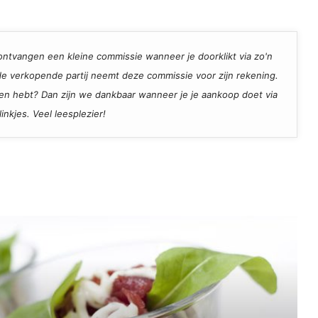
ij ontvangen een kleine commissie wanneer je doorklikt via zo'n
, de verkopende partij neemt deze commissie voor zijn rekening.
den hebt? Dan zijn we dankbaar wanneer je je aankoop doet via
inkjes. Veel leesplezier!
Recept voor Carpaccio in een glaasje;
net even anders
Maak je tosti koolhydraatarm,
makkelijk én lekker
Bananencake zonder boter en suiker,