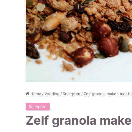
Home
/
Voeding
/
Recepten
/
Zelf granola maken met h
Recepten
Zelf granola mak