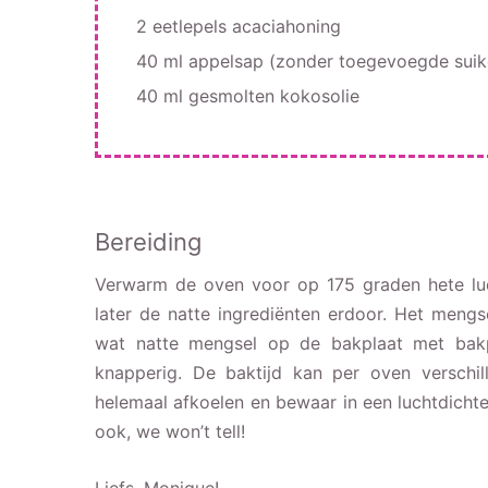
2 eetlepels acaciahoning
40 ml appelsap (zonder toegevoegde suike
40 ml gesmolten kokosolie
Bereiding
Verwarm de oven voor op 175 graden hete luc
later de natte ingrediënten erdoor. Het mengse
wat natte mengsel op de bakplaat met bakp
knapperig. De baktijd kan per oven verschi
helemaal afkoelen en bewaar in een luchtdich
ook, we won’t tell!
Liefs, Monique!